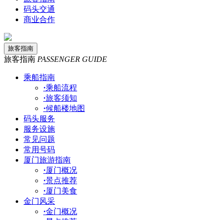
码头交通
商业合作
旅客指南
旅客指南
PASSENGER GUIDE
乘船指南
·
乘船流程
·
旅客须知
·
候船楼地图
码头服务
服务设施
常见问题
常用号码
厦门旅游指南
·
厦门概况
·
景点推荐
·
厦门美食
金门风采
·
金门概况