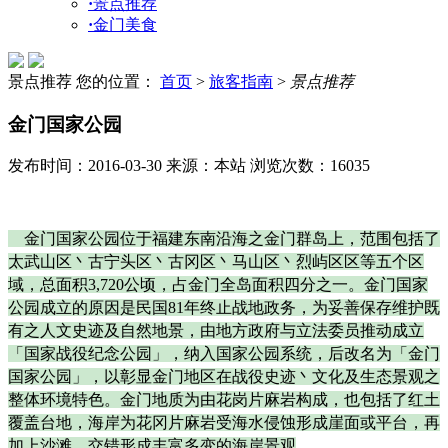
·
景点推荐
·
金门美食
景点推荐
您的位置：
首页
>
旅客指南
>
景点推荐
金门国家公园
发布时间：2016-03-30 来源：本站 浏览次数：16035
金门国家公园位于福建东南沿海之金门群岛上，范围包括了
太武山区丶古宁头区丶古冈区丶马山区丶烈屿区区等五个区
域，总面积3,720公顷，占金门全岛面积四分之一。金门国家
公园成立的原因是民国81年终止战地政务，为妥善保存维护既
有之人文史迹及自然地景，由地方政府与立法委员推动成立
「国家战役纪念公园」，纳入国家公园系统，后改名为「金门
国家公园」，以彰显金门地区在战役史迹丶文化及生态景观之
整体环境特色。金门地质为由花岗片麻岩构成，也包括了红土
覆盖台地，海岸为花冈片麻岩受海水侵蚀形成崖面或平台，再
加上沙滩，交错形成丰富多变的海岸景观