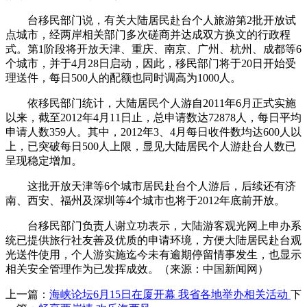
台移民部门说，有关大陆居民赴台个人旅游第2批开放试
点城市，经两岸相关部门多次磋商并达成双方换文的行政程
式。第1阶段将开放天津、重庆、南京、广州、杭州、成都等6
个城市，并于4月28日启动，因此，移民部门将于20日开始受
理送件，每日500人的配额也同时调高为1000人。
依移民部门统计，大陆居民个人游自2011年6月正式实施
以来，截至2012年4月11日止，总申请数达72878人，每日平均
申请人数359人。其中，2012年3、4月每日收件数均达600人以
上，已突破每日500人上限，显见大陆居民个人游赴台人数已
呈现稳定增加。
这批开放天津等6个城市居民赴台个人游后，后续还有济
南、西安、福州及深圳等4个城市也将于2012年底前开放。
台移民部门负责人谢立功表示，大陆游客观光网上申办系
统已提供旅行社友善及优质的申请环境，方便大陆居民赴台观
光送件使用，个人游实施迄今未有逾期停留情事发生，也显示
相关安全管理作为已发挥成效。（来源：中国新闻网）
上一篇：
海峡论坛6月15日在厦开幕 我省各地举办相关活动
下