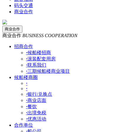
码头交通
商业合作
商业合作
商业合作
BUSINESS COOPERATION
招商合作
·
候船楼招商
·
滚装配套用房
·
联系我们
·
三期候船楼商业项目
候船楼商圈
·
·
·
银行/兑换点
·
商业店面
·
餐饮
·
出境免税
·
优惠活动
合作单位
·
船公司